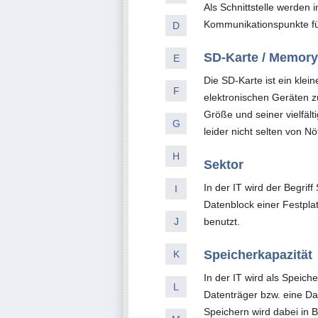
Als Schnittstelle werden 
Kommunikationspunkte fü
D
SD-Karte / Memory
E
Die SD-Karte ist ein kle
F
elektronischen Geräten 
Größe und seiner vielfält
G
leider nicht selten von Nö
H
Sektor
In der IT wird der Begrif
I
Datenblock einer Festpl
J
benutzt.
Speicherkapazität
K
In der IT wird als Speich
L
Datenträger bzw. eine Da
Speichern wird dabei in 