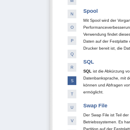
M
Spool
N
Mit Spool wird der Vorga
O
Performanceverbesserung
Verwendung findet diese
P
Daten auf der Festplatte
Drucker bereit ist, die Da
Q
SQL
R
SQL
ist die Abkürzung v
Datenbanksprache, mit de
S
können und Abfragen von
ermöglicht.
T
Swap File
U
Der Swap File ist Teil de
V
Betriebssystemen. Es han
Partition auf der Festpl