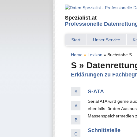
Spezialist.at
Professionelle Datenrettun
Start
Unser Service
Ko
Home
»
Lexikon
» Buchstabe S
S » Datenrettun
Erklärungen zu Fachbegr
S-ATA
#
Serial ATA wird gerne au
A
ebenfalls für den Austa
Massenspeichermedien z
B
Schnittstelle
C