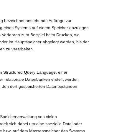
ng bezeichnet anstehende Aufträge zur
 eines Systems auf einem Speicher abzulegen.
s Verfahren zum Beispiel beim Drucken, wo
 oder im Hauptspeicher abgelegt werden, bis der
ten zu verarbeiten.
on
S
tructured
Q
uery
L
anguage, einer
r relationale Datenbanken erstellt werden
 den dort gespeicherten Datenbeständen
r Speicherverwaltung von vielen
delt sich dabei um eine spezielle Datei oder
atte bzw. auf dem Massenspeicher des Systems,