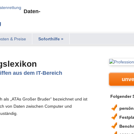
Daten-
g
sten & Preise
Soforthilfe »
gslexikon
iffen aus dem IT-Bereich
unve
Folgender S
ch als „ATAs Großer Bruder“ bezeichnet und ist
usch von Daten zwischen Computer und
persön
uständig.
Festpl
Benchm