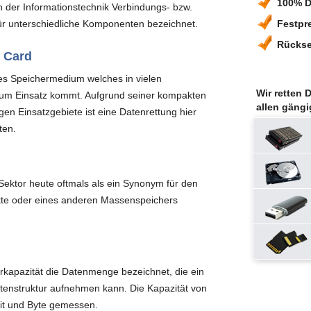
100% D
in der Informationstechnik Verbindungs- bzw.
r unterschiedliche Komponenten bezeichnet.
Festpr
Rückse
 Card
ines Speichermedium welches in vielen
Wir retten 
zum Einsatz kommt. Aufgrund seiner kompakten
allen gäng
igen Einsatzgebiete ist eine Datenrettung hier
ten.
f Sektor heute oftmals als ein Synonym für den
atte oder eines anderen Massenspeichers
erkapazität die Datenmenge bezeichnet, die ein
tenstruktur aufnehmen kann. Die Kapazität von
Bit und Byte gemessen.