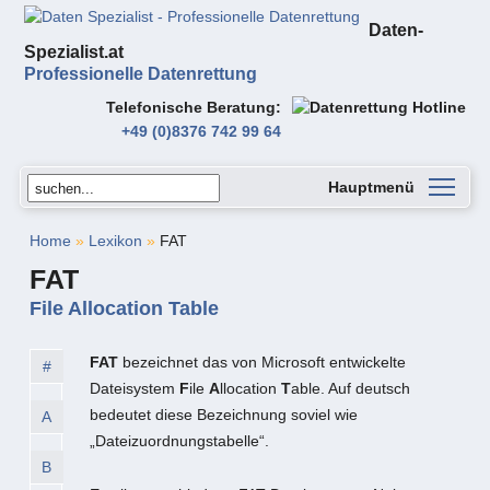
Daten-
Spezialist.at
Professionelle Datenrettung
Telefonische Beratung
+49 (0)8376 742 99 64
Hauptmenü
Home
»
Lexikon
»
FAT
FAT
File Allocation Table
FAT
bezeichnet das von Microsoft entwickelte
#
Dateisystem
F
ile
A
llocation
T
able. Auf deutsch
bedeutet diese Bezeichnung soviel wie
A
„Dateizuordnungstabelle“.
B