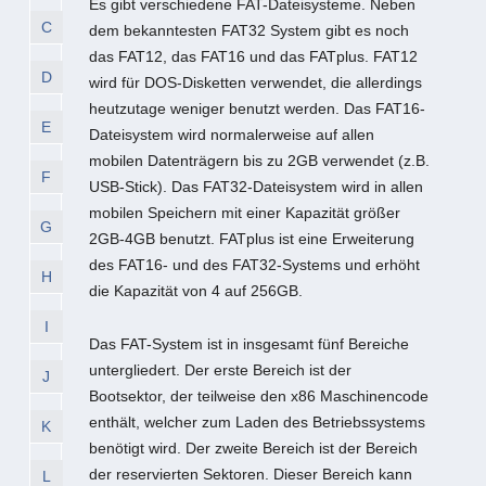
Es gibt verschiedene FAT-Dateisysteme. Neben
C
dem bekanntesten FAT32 System gibt es noch
das FAT12, das FAT16 und das FATplus. FAT12
D
wird für DOS-Disketten verwendet, die allerdings
heutzutage weniger benutzt werden. Das FAT16-
E
Dateisystem wird normalerweise auf allen
mobilen Datenträgern bis zu 2GB verwendet (z.B.
F
USB-Stick). Das FAT32-Dateisystem wird in allen
mobilen Speichern mit einer Kapazität größer
G
2GB-4GB benutzt. FATplus ist eine Erweiterung
des FAT16- und des FAT32-Systems und erhöht
H
die Kapazität von 4 auf 256GB.
I
Das FAT-System ist in insgesamt fünf Bereiche
untergliedert. Der erste Bereich ist der
J
Bootsektor, der teilweise den x86 Maschinencode
enthält, welcher zum Laden des Betriebssystems
K
benötigt wird. Der zweite Bereich ist der Bereich
der reservierten Sektoren. Dieser Bereich kann
L