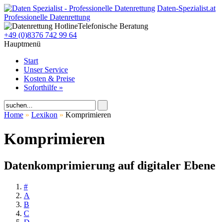
Daten-Spezialist.at
Professionelle Datenrettung
Telefonische Beratung
+49 (0)8376 742 99 64
Hauptmenü
Start
Unser Service
Kosten & Preise
Soforthilfe »
Home
»
Lexikon
»
Komprimieren
Komprimieren
Datenkomprimierung auf digitaler Ebene
#
A
B
C