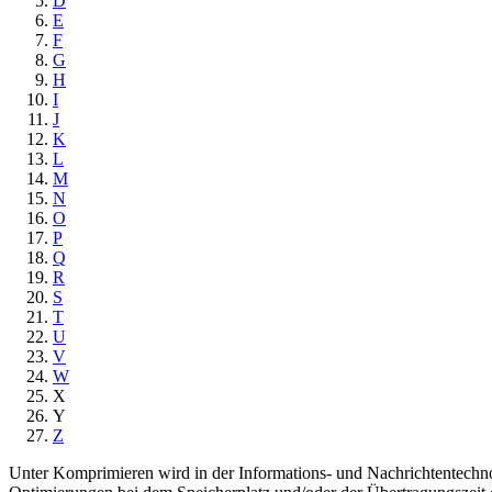
D
E
F
G
H
I
J
K
L
M
N
O
P
Q
R
S
T
U
V
W
X
Y
Z
Unter Komprimieren wird in der Informations- und Nachrichtentechn