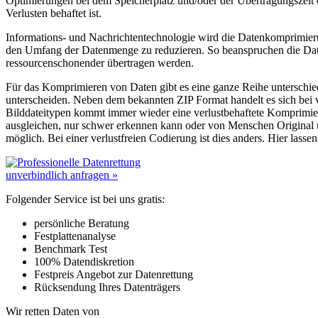
Optimierungen bei dem Speicherplatz und/oder der Übertragungszei
Verlusten behaftet ist.
Informations- und Nachrichtentechnologie wird die Datenkomprimierun
den Umfang der Datenmenge zu reduzieren. So beanspruchen die Dat
ressourcenschonender übertragen werden.
Für das Komprimieren von Daten gibt es eine ganze Reihe unterschie
unterscheiden. Neben dem bekannten ZIP Format handelt es sich bei 
Bilddateitypen kommt immer wieder eine verlustbehaftete Komprimier
ausgleichen, nur schwer erkennen kann oder von Menschen Original un
möglich. Bei einer verlustfreien Codierung ist dies anders. Hier las
unverbindlich anfragen »
Folgender Service ist bei uns gratis:
persönliche Beratung
Festplattenanalyse
Benchmark Test
100% Datendiskretion
Festpreis Angebot zur Datenrettung
Rücksendung Ihres Datenträgers
Wir retten Daten von