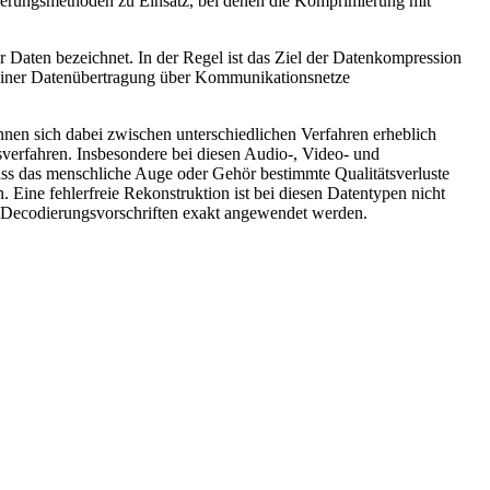
erungsmethoden zu Einsatz, bei denen die Komprimierung mit
 Daten bezeichnet. In der Regel ist das Ziel der Datenkompression
einer Datenübertragung über Kommunikationsnetze
nen sich dabei zwischen unterschiedlichen Verfahren erheblich
verfahren. Insbesondere bei diesen Audio-, Video- und
ss das menschliche Auge oder Gehör bestimmte Qualitätsverluste
Eine fehlerfreie Rekonstruktion ist bei diesen Datentypen nicht
die Decodierungsvorschriften exakt angewendet werden.