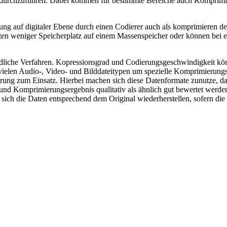
t durchzuführen. Dabei kommen für bestimmte Bereiche auch Komprimi
g auf digitaler Ebene durch einen Codierer auch als komprimieren der
en weniger Speicherplatz auf einem Massenspeicher oder können bei 
dliche Verfahren. Kopressionsgrad und Codierungsgeschwindigkeit kön
vielen Audio-, Video- und Bilddateitypen um spezielle Komprimierungs
ung zum Einsatz. Hierbei machen sich diese Datenformate zunutze, da
d Komprimierungsergebnis qualitativ als ähnlich gut bewertet werden. 
sen sich die Daten entsprechend dem Original wiederherstellen, sofern 