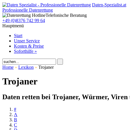
Daten-Spezialist.at
Professionelle Datenrettung
Telefonische Beratung
+49 (0)8376 742 99 64
Hauptmenü
Start
Unser Service
Kosten & Preise
Soforthilfe »
Home
»
Lexikon
»
Trojaner
Trojaner
Daten retten bei Trojaner, Würmer, Viren
#
A
B
C