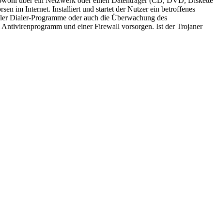
sowohl über ein Netzwerk oder einen Datenträger (CD, DVD, Diskette
 im Internet. Installiert und startet der Nutzer ein betroffenes
egaler Dialer-Programme oder auch die Überwachung des
 Antivirenprogramm und einer Firewall vorsorgen. Ist der Trojaner