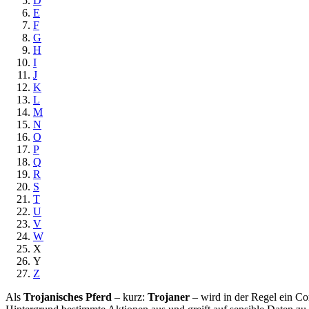
D
E
F
G
H
I
J
K
L
M
N
O
P
Q
R
S
T
U
V
W
X
Y
Z
Als
Trojanisches Pferd
– kurz:
Trojaner
– wird in der Regel ein Co