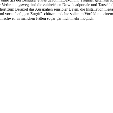
zu, ohne das der Benutzer etwas davon mitbekommt. Trojaner gelangen 
r Verbreitungsweg sind die zahlreichen Downloadportale und Tauschbörsen
hört zum Beispiel das Ausspähen sensibler Daten, die Installation ill
und vor unbefugten Zugriff schützen möchte sollte im Vorfeld mit einem
och schwer, in manchen Fällen sogar gar nicht mehr möglich.