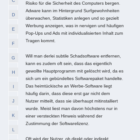
C
Risiko für die Sicherheit des Computers bergen.
Adware kann im Hintergrund Surfgewohnheiten
D
überwachen, Statistiken anlegen und so gezielt
Werbung anzeigen, was in nervigen und häufigen
E
Pop-Ups und Ads mit individualisierten Inhalt zum
Tragen kommt.
F
Will man derlei subtile Schadsoftware entfernen,
G
kann es zudem oft sein, dass das eigentlich
gewollte Hauptprogramm mit gelöscht wird, da es
H
sich um ein gebündeltes Softwarepaket handelte.
Das heimtückische an Werbe-Software liegt
I
häufig darin, dass diese erst gar nicht dem
J
Nutzer mitteilt, dass sie überhaupt mitinstalliert
wurde. Meist liest man davon höchstens nur in
K
einer versteckten Hinweis während der
Zustimmung der Softwarelizenz.
L
Oft wird der Nutzer, ob direkt oder indirekt,